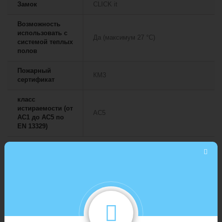
Замок
CLICK it
Возможность
использовать с
Да (максимум 27 °C)
системой теплых
полов
Пожарный
КМ3
сертификат
класс
истираемости (от
АС5
АС1 до АС5 по
EN 13329)
ПОДРОБНЕЕ
Ламинат Эггер EPL089 Дуб Гроув 8мм 33 класс без фаски
Egger PRO Classic толщиной 8 мм 33 класса без фаски —
идеальное решение для современного интерьера. Эти