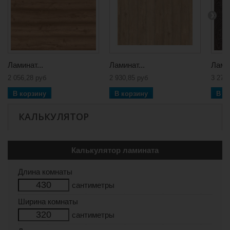
Ламинат...
Ламинат...
Ламин
2 056,28 руб
2 930,85 руб
3 279
В корзину
В корзину
В к
КАЛЬКУЛЯТОР
Калькулятор ламината
Длина комнаты
сантиметры
Ширина комнаты
сантиметры