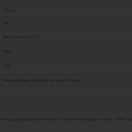
TC-lock
Да
Да (максимум 27 °C)
КМ3
АС5
Влагоизоляция замковой системы 24 часа
мат доски фаска влагостойкость технология защиты от влаги – PRO Tec