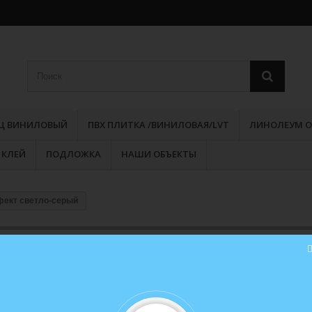
РЦ ВИНИЛОВЫЙ
ПВХ ПЛИТКА /ВИНИЛОВАЯ/LVT
ЛИНОЛЕУМ О
КЛЕЙ
ПОДЛОЖКА
НАШИ ОБЪЕКТЫ
фект светло-серый
Ламинат Tarkett ESTETICA Дуб 
светло-серый