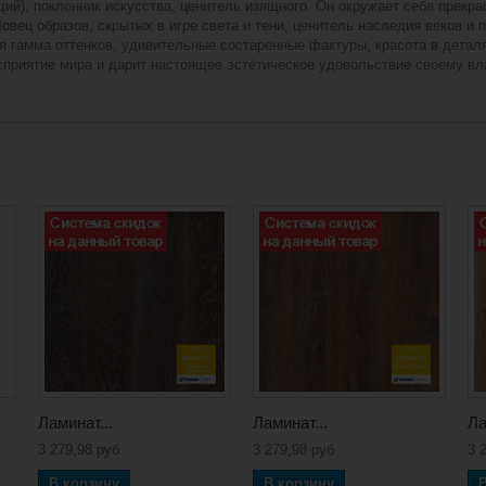
щий), поклонник искусства, ценитель изящного. Он окружает себя прекр
вец образов, скрытых в игре света и тени, ценитель наследия веков и п
 гамма оттенков, удивительные состаренные фактуры, красота в деталя
осприятие мира и дарит настоящее эстетическое удовольствие своему вл
Ламинат...
Ламинат...
Ла
3 279,98 руб
3 279,98 руб
3 
В корзину
В корзину