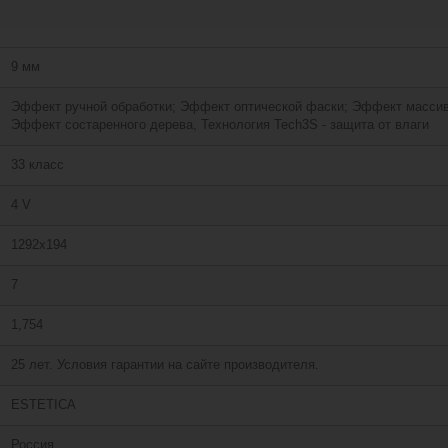
9 мм
Эффект ручной обработки; Эффект оптической фаски; Эффект массив
Эффект состаренного дерева, Технология Tech3S - защита от влаги
33 класс
4 V
1292х194
7
1,754
25 лет. Условия гарантии на сайте производителя.
ESTETICA
Россия