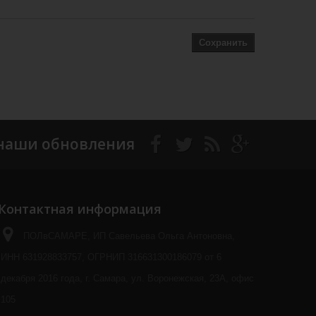
Сохранить
наши обновления
Контактная информация
ПОЛвСАМАРЕ, ИП Савельева Ольга Антоновна,
ИНН 631928833757, ОГРНИП 316631300186079 от 6
декабря 2016 года, г. Самара, ул. Воронежская, 23А, офис
105