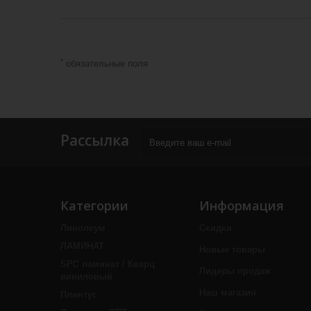
*
обязательные поля
Рассылка
Категории
Информация
Линолеум
Скидки
ЛАМИНАТ
Новые товары
SPC ламинат / Кварц
Лидеры продаж
виниловый
Наш магазин
Плинтус