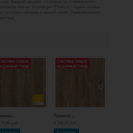
асным. Каждый предмет, с которым он соприкасается,
оклонник new art. Коллекция “Estetica” создана нашими
х, эстетика соблазна в каждой линии. Ламинированное
адельцу.
минат...
Ламинат...
Ламинат...
279,98 руб
2 104,20 руб
2 112,66 ру
В корзину
В корзину
В корзин