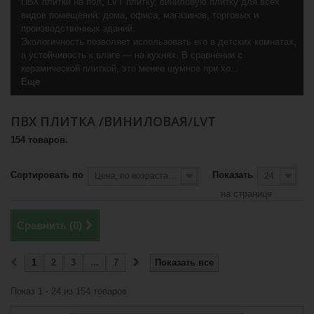
ПВХ плитки на пол, LVT плитку, виниловую плитку для всех
видов помещений: дома, офиса, магазинов, торговых и
производственных зданий.
Экологичность позволяет использовать его в детских комнатах,
а устойчивость к влаге — на кухнях. В сравнении с
керамической плиткой, это менее шумное при хо...
Еще
ПВХ ПЛИТКА /ВИНИЛОВАЯ/LVT
154 товаров.
Сортировать по
Показать
Цена, по возрастанию
24
на странице
Сравнить (
0
)
1
2
3
...
7
Показать все
Показ 1 - 24 из 154 товаров