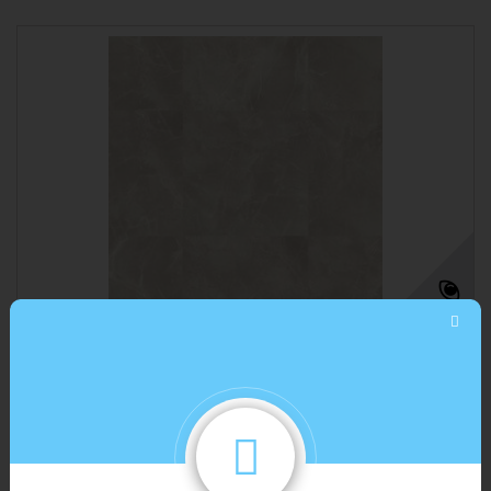
ПВХ плитка Art Vinyl Groove ROY
1 090,00 руб/м²
3 873,86 руб