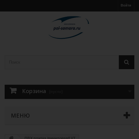
Войти
Корзина
(пусто)
МЕНЮ
ПВХ плитка /виниловая/LVT