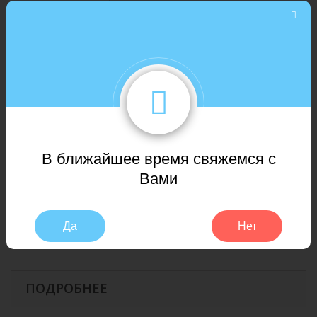
Страна
Турция-Россия
производитель
Замок
UNICLIC
Возможность
использовать
Да (максимум 27 °C)
с системой
теплых полов
класс
В ближайшее время свяжемся с
истираемости
АС4
Вами
(от АС1 до АС5
по EN 13329)
Влагоизоляция
Влагоизоляция замковой системы 24
Да
Нет
24H
часа
ПОДРОБНЕЕ