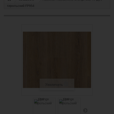
тирольский FP954
Увеличить