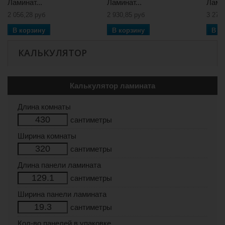
Ламинат...
Ламинат...
Ламин
2 056,28 руб
2 930,85 руб
3 279
В корзину
В корзину
В к
КАЛЬКУЛЯТОР
Калькулятор ламината
Длина комнаты
сантиметры
Ширина комнаты
сантиметры
Длина панели ламината
сантиметры
Ширина панели ламината
сантиметры
Кол-во панелей в упаковке