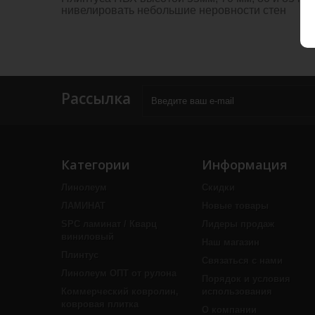
нивелировать небольшие неровности стен
Рассылка
Категории
Информация
Линолеум
Скидки
ЛАМИНАТ
Новые товары
SPC ламинат / Кварц
Лидеры продаж
виниловый
Наш магазин
Плинтус
Связаться с нами
Линолеум ОПТ от рулона
Порядок и условия
Коммерческий ковролин,
использования
ковровая плитка
О компании