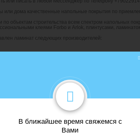
ь или писать в любой Мессенджер по телефону +790229141
ры или дома качественные напольные покрытия по приемле
ии по объектам строительства всем спектром напольных п
ссиональными клеями Forbo и Arlok, плинтусами, ламинато
тавлен ламинат следующих производителей:
В ближайшее время свяжемся с
Вами
 А также дюрополимерный плинтус под покраску и в цвет с