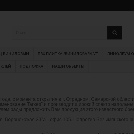
РЦ ВИНИЛОВЫЙ
ПВХ ПЛИТКА /ВИНИЛОВАЯ/LVT
ЛИНОЛЕУМ О
КЛЕЙ
ПОДЛОЖКА
НАШИ ОБЪЕКТЫ
года, с момента открытия в г. Отрадном, Самарской облас
менование Tarkett" и производит широкий спектр напольных
удем рады предложить Вам продукция этого известного бре
ул. Воронежская 23"а". офис 105. Напротив Безымянского р