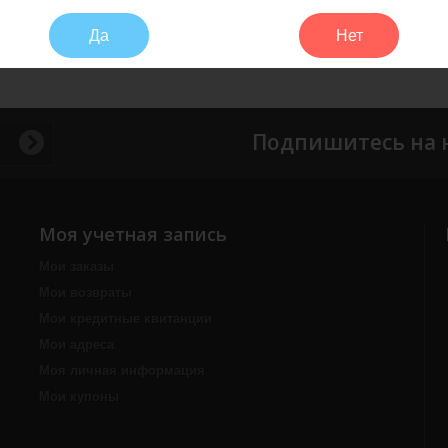
Да
Нет
Подпишитесь на 
Моя учетная запись
Мои заказы
Мои возвраты
Мои кредитные квитанции
Мои адреса
Моя личная информация
Мои купоны