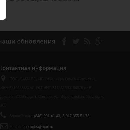
наши обновления
Контактная информация
ПОЛвСАМАРЕ, ИП Савельева Ольга Антоновна,
ИНН 631928833757, ОГРНИП 316631300186079 от 6
декабря 2016 года, г. Самара, ул. Воронежская, 23А, офис
105
Звоните нам:
(846) 991 41 43, 8 917 955 51 78
E-mail:
ooo-neks@mail.ru