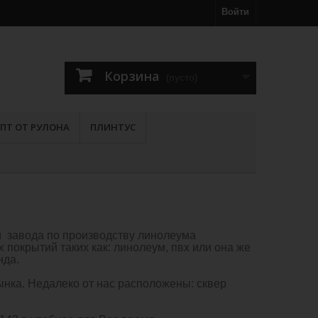
Войти
Корзина
(пусто)
ПТ ОТ РУЛОНА
ПЛИНТУС
ти завода по производству линолеума
 покрытий таких как: линолеум, пвх или она же
нда.
ынка. Недалеко от нас расположены: сквер