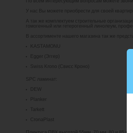
По всем интересующим вопросам можете звонит
У нас Вы можете приобрести для своей кварти
А так же комплектуем строительные организац
гомогенный или гетерогенный линолеум, профе
В ассортименте нашего магазина так же предс
KASTAMONU
Egger (Эггер)
Swiss Krono (Свисс Кроно)
SPC ламинат:
DEW
Planker
Tarkett
CronaPlast
Плинтуса ПВХ высотой 55мм, 70 мм, 80 и 85 мм.