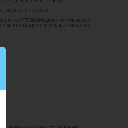
43 в удобное для Вас время.
мым ценам в г. Самара.
окрытий по ОПТОВЫМ ценам: коммерческий
м и другими видами напольных поктрытий.
 мягким верхним краем что позволяет