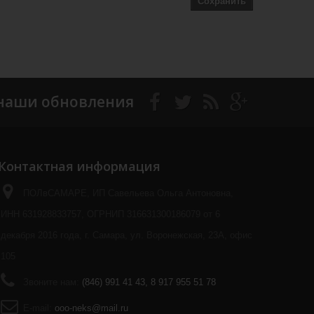
Сохранить
наши обновления
Контактная информация
ПОЛвСАМАРЕ, ИП Савельева Ольга Антоновна,
ИНН 631928833757, ОГРНИП 316631300186079 от 6
декабря 2016 года, г. Самара, ул. Воронежская, 23А, офис
105
Звоните нам:
(846) 991 41 43, 8 917 955 51 78
E-mail:
ooo-neks@mail.ru