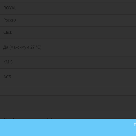
ROYAL
Россия
Сlick
Да (максимум 27 °C)
КМ 5
АС5
са Royal представляет собой современное и доступное решение для дом
устикальные дизайны декоров. Производитель, используя натуральные м
во многом за счет современных технологий и опытного персонала. Офор