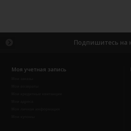
Подпишитесь на 
Моя учетная запись
Мои заказы
Мои возвраты
Мои кредитные квитанции
Мои адреса
Моя личная информация
Мои купоны