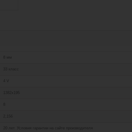
8 мм
33 класс
4 V
1382х195
8
2,156
20 лет. Условия гарантии на сайте производителя