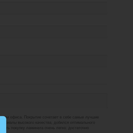
а или офиса. Покрытие сочетает в себе самые лучшие
атериалы высокого качества, добился оптимального
мить покупку ламината очень легко: достаточно