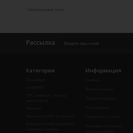
*
обязательные поля
Рассылка
Категории
Информация
Линолеум
Скидки
ЛАМИНАТ
Новые товары
SPC ламинат / Кварц
Лидеры продаж
виниловый
Наш магазин
Плинтус
Линолеум ОПТ от рулона
Связаться с нами
Коммерческий ковролин,
Порядок и условия
ковровая плитка
использования