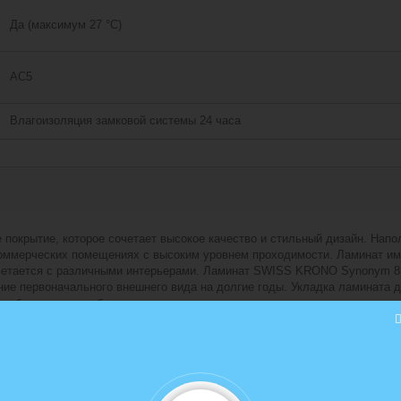
Да (максимум 27 °C)
АС5
Влагоизоляция замковой системы 24 часа
крытие, которое сочетает высокое качество и стильный дизайн. Наполь
оммерческих помещениях с высоким уровнем проходимости. Ламинат ими
очетается с различными интерьерами. Ламинат SWISS KRONO Synonym 83
ие первоначального внешнего вида на долгие годы. Укладка ламината до
дки быстрым и удобным.