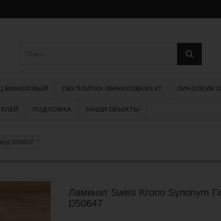
РЦ ВИНИЛОВЫЙ
ПВХ ПЛИТКА /ВИНИЛОВАЯ/LVT
ЛИНОЛЕУМ О
КЛЕЙ
ПОДЛОЖКА
НАШИ ОБЪЕКТЫ
рвуд D50647
Ламинат Swiss Krono Synonym Г
D50647