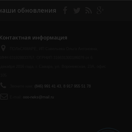
наши обновления
Контактная информация
ПОЛвСАМАРЕ, ИП Савельева Ольга Антоновна,
ИНН 631928833757, ОГРНИП 316631300186079 от 6
декабря 2016 года, г. Самара, ул. Воронежская, 23А, офис
105
Звоните нам:
(846) 991 41 43, 8 917 955 51 78
E-mail:
ooo-neks@mail.ru