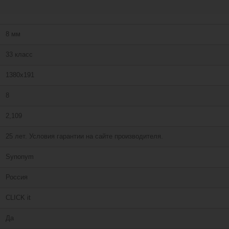
8 мм
33 класс
1380х191
8
2,109
25 лет. Условия гарантии на сайте производителя.
Synonym
Россия
CLICK it
Да