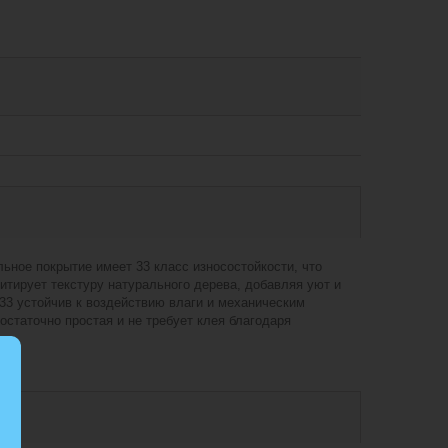
ное покрытие имеет 33 класс износостойкости, что
тирует текстуру натурального дерева, добавляя уют и
3 устойчив к воздействию влаги и механическим
статочно простая и не требует клея благодаря