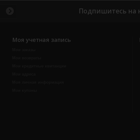
Подпишитесь на 
Моя учетная запись
Мои заказы
Мои возвраты
Мои кредитные квитанции
Мои адреса
Моя личная информация
Мои купоны