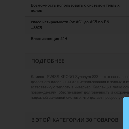
Возможность использовать с системой теплых
полов
класс истираемости (от АС1 до АС5 по EN
13329)
Влагоизоляция 24H
ПОДРОБНЕЕ
Ламинат SWISS KRONO Synonym 833 — это напольное по
делает его идеальным для использования в жилых и к
естественную теплоту в интерьер. Коллекция легко с
повреждениям, обеспечивает долговечность и сохранен
надежной замковой системе, что делает процесс укла
В ЭТОЙ КАТЕГОРИИ 30 ТОВАРОВ: