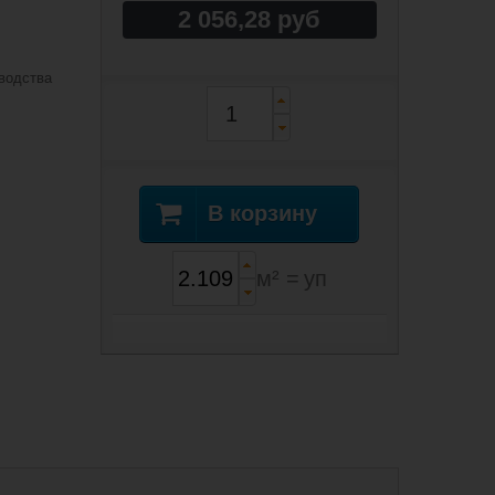
2 056,28 руб
водства
В корзину
м² =
уп