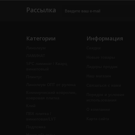
Рассылка
Категории
Информация
Линолеум
Скидки
ЛАМИНАТ
Новые товары
SPC ламинат / Кварц
Лидеры продаж
виниловый
Наш магазин
Плинтус
Линолеум ОПТ от рулона
Связаться с нами
Коммерческий ковролин,
Порядок и условия
ковровая плитка
использования
Клей
О компании
ПВХ плитка /
Карта сайта
виниловая/LVT
Подложка
Наши объекты