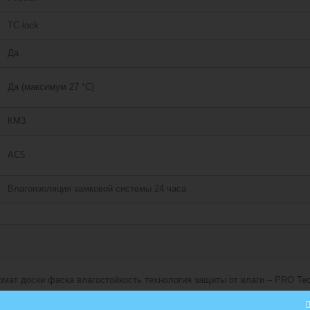
TC-lock
Да
Да (максимум 27 °C)
КМ3
АС5
Влагоизоляция замковой системы 24 часа
мат доски фаска влагостойкость технология защиты от влаги – PRO Tec