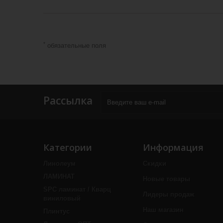
*
обязательные поля
Рассылка
Категории
Информация
Линолеум
Скидки
ЛАМИНАТ
Новые товары
SPC ламинат / Кварц
Лидеры продаж
виниловый
Наш магазин
Плинтус