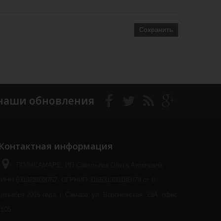
Сохранить
наши обновления
Контактная информация
ПОЛвСАМАРЕ, ИП Савельева Ольга Антоновна,
ИНН 631928833757, ОГРНИП 316631300186079 от 6
декабря 2016 года, г. Самара, ул. Воронежская, 23А, офис
105