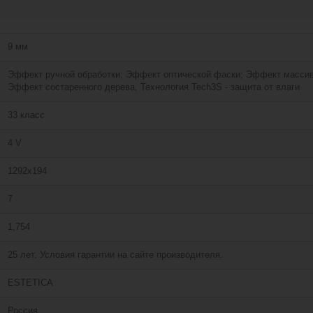
9 мм
Эффект ручной обработки; Эффект оптической фаски; Эффект массив
Эффект состаренного дерева, Технология Tech3S - защита от влаги
33 класс
4 V
1292х194
7
1,754
25 лет. Условия гарантии на сайте производителя.
ESTETICA
Россия