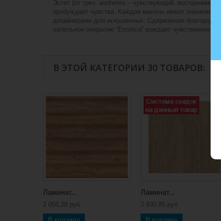
Эстет (от греч. аisthetes – чувствующий, воспринимаю
пробуждает чувства. Каждая мелочь имеет значение. Ло
дизайнерами для искушенных. Сдержанная благородная
напольное покрытие “Estetica” рождает чувственное в
В ЭТОЙ КАТЕГОРИИ 30 ТОВАРОВ:
Ламинат...
Ламинат...
2 056,28 руб
2 930,85 руб
В корзину
В корзину