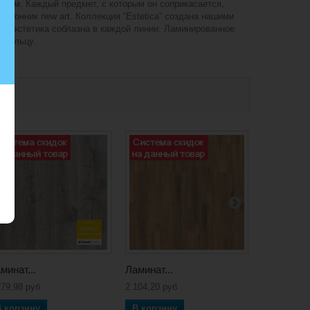
асным. Каждый предмет, с которым он соприкасается,
оклонник new art. Коллекция “Estetica” создана нашими
х, эстетика соблазна в каждой линии. Ламинированное
адельцу.
минат...
Ламинат...
Ламинат...
279,98 руб
2 104,20 руб
2 112,66 ру
В корзину
В корзину
В корзин