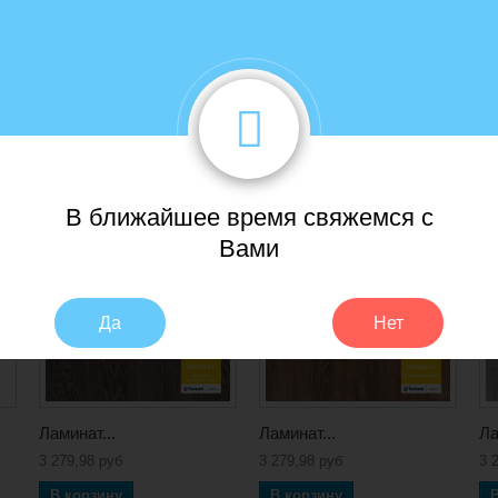
щий), поклонник искусства, ценитель изящного. Он окружает себя прекр
вец образов, скрытых в игре света и тени, ценитель наследия веков и п
 гамма оттенков, удивительные состаренные фактуры, красота в деталя
осприятие мира и дарит настоящее эстетическое удовольствие своему вл
В ближайшее время свяжемся с
Вами
Да
Нет
Ламинат...
Ламинат...
Ла
3 279,98 руб
3 279,98 руб
3 
В корзину
В корзину