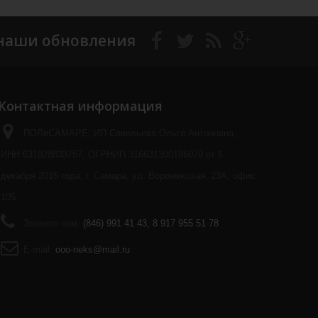
наши обновления
Контактная информация
ПОЛвСАМАРЕ, ИП Савельева Ольга Антоновна,
ИНН 631928833757, ОГРНИП 316631300186079 от 6
декабря 2016 года, г. Самара, ул. Воронежская, 23А, офис
105
Звоните нам:
(846) 991 41 43, 8 917 955 51 78
E-mail:
ooo-neks@mail.ru