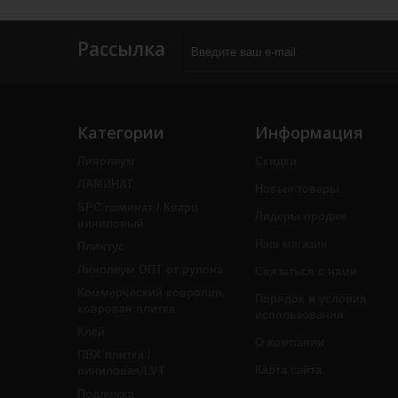
Рассылка
Категории
Информация
Линолеум
Скидки
ЛАМИНАТ
Новые товары
SPC ламинат / Кварц
Лидеры продаж
виниловый
Наш магазин
Плинтус
Линолеум ОПТ от рулона
Связаться с нами
Коммерческий ковролин,
Порядок и условия
ковровая плитка
использования
Клей
О компании
ПВХ плитка /
Карта сайта
виниловая/LVT
Подложка