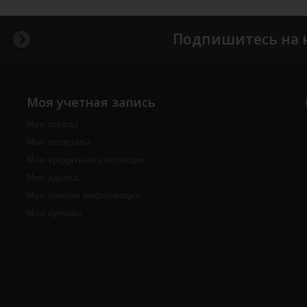
Подпишитесь на 
Моя учетная запись
Мои заказы
Мои возвраты
Мои кредитные квитанции
Мои адреса
Моя личная информация
Мои купоны