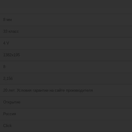
8 мм
33 класс
4 V
1382х195
8
2,156
20 лет. Условия гарантии на сайте производителя
Открытие
Россия
Сlick