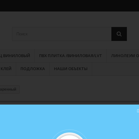
РЦ ВИНИЛОВЫЙ
ПВХ ПЛИТКА /ВИНИЛОВАЯ/LVT
ЛИНОЛЕУМ О
КЛЕЙ
ПОДЛОЖКА
НАШИ ОБЪЕКТЫ
таренный
Ламинат Royal Ламинели Дуб
Состаренный