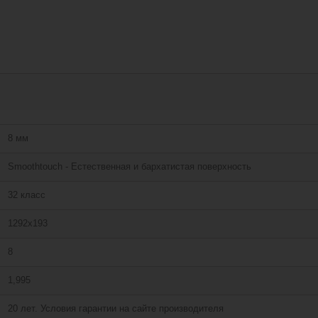
8 мм
Smoothtouch - Естественная и бархатистая поверхность
32 класс
1292х193
8
1,995
20 лет. Условия гарантии на сайте производителя