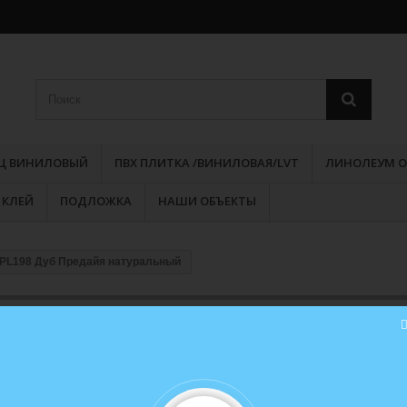
РЦ ВИНИЛОВЫЙ
ПВХ ПЛИТКА /ВИНИЛОВАЯ/LVT
ЛИНОЛЕУМ О
КЛЕЙ
ПОДЛОЖКА
НАШИ ОБЪЕКТЫ
EPL198 Дуб Предайя натуральный
Ламинат EGGER PRO Classic 83
EPL198 Дуб Предайя натуральн