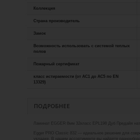
Коллекция
Страна производитель
Замок
Возможность использовать с системой теплых
полов
Пожарный сертификат
класс истираемости (от АС1 до АС5 по EN
13329)
ПОДРОБНЕЕ
Ламинат EGGER 8мм 32класс EPL198 Дуб Предайя на
Egger PRO Classic 832 — идеальное решение для совре
укладке. В нашем ассортименте вы найдете разнообраз