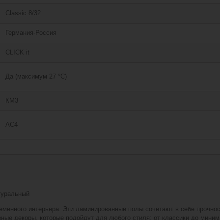
Classic 8/32
Германия-Россия
CLICK it
Да (максимум 27 °C)
КМ3
АС4
туральный
менного интерьера. Эти ламинированные полы сочетают в себе прочност
ные декоры, которые подойдут для любого стиля: от классики до миним