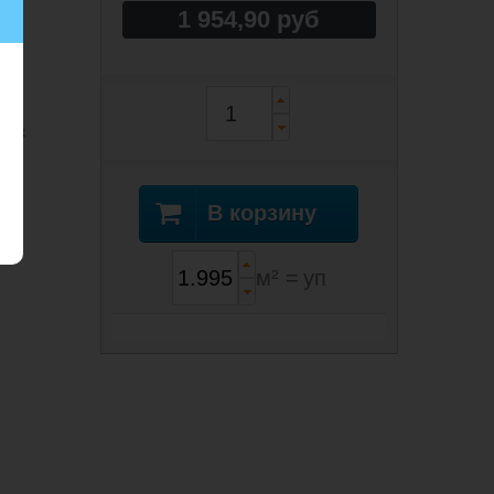
1 954,90 руб
йя
Срок
В корзину
м² =
уп