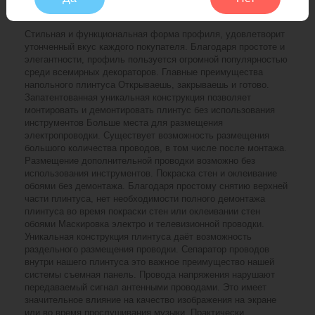
Стильная и функциональная форма профиля, удовлетворит
утонченный вкус каждого покупателя. Благодаря простоте и
элегантности, профиль пользуется огромной популярностью
среди всемирных декораторов. Главные преимущества
напольного плинтуса Открываешь, закрываешь и готово.
Запатентованная уникальная конструкция позволяет
монтировать и демонтировать плинтус без использования
инструментов Больше места для размещения
электропроводки. Существует возможность размещения
большого количества проводов, в том числе после монтажа.
Размещение дополнительной проводки возможно без
использования инструментов. Покраска стен и оклеивание
обоями без демонтажа. Благодаря простому снятию верхней
части плинтуса, нет необходимости полного демонтажа
плинтуса во время покраски стен или оклеивании стен
обоями Маскировка электро и телевизионной проводки.
Уникальная конструкция плинтуса даёт возможность
раздельного размещения проводки. Сепаратор проводов
внутри нашего плинтуса это важное преимущество нашей
системы съемная панель. Провода напряжения нарушают
передаваемый сигнал антенными проводами. Это имеет
значительное влияние на качество изображения на экране
или во время прослушивания музыки. Практически