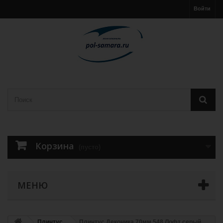
Войти
Корзина
(пусто)
МЕНЮ
Плинтус
Плинтус Деконика 70мм 548 Лофт серый