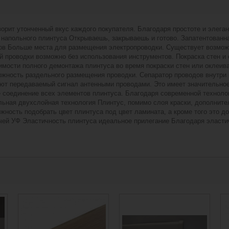
рит утонченный вкус каждого покупателя. Благодаря простоте и элега
напольного плинтуса Открываешь, закрываешь и готово. Запатентованна
тов Больше места для размещения электропроводки. Существует возмож
 проводки возможно без использования инструментов. Покраска стен и
имости полного демонтажа плинтуса во время покраски стен или оклеив
можность раздельного размещения проводки. Сепаратор проводов внутри
т передаваемый сигнал антенными проводами. Это имеет значительное 
 соединение всех элементов плинтуса. Благодаря современной технолог
льная двухслойная технология Плинтус, помимо слоя краски, дополнит
ожность подобрать цвет плинтуса под цвет ламината, а кроме того это 
чей УФ Эластичность плинтуса идеальное прилегание Благодаря эласти