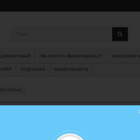
РЦ ВИНИЛОВЫЙ
ПВХ ПЛИТКА /ВИНИЛОВАЯ/LVT
ЛИНОЛЕУМ О
КЛЕЙ
ПОДЛОЖКА
НАШИ ОБЪЕКТЫ
 211 2200мм
Плинтус Деконика 70мм Дуб рус
211 2200мм