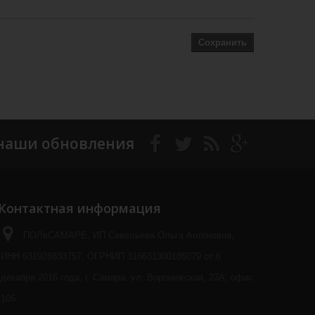
Сохранить
наши обновления
Контактная информация
ПОЛвСАМАРЕ, ИП Савельева Ольга Антоновна,
ИНН 631928833757, ОГРНИП 316631300186079 от 6
декабря 2016 года, г. Самара, ул. Воронежская, 23А, офис
105