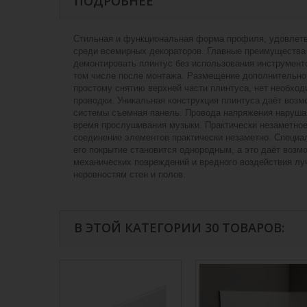
ПОДРОБНЕЕ
Стильная и функциональная форма профиля, удовлетво
среди всемирных декораторов. Главные преимущества 
демонтировать плинтус без использования инструмен
том числе после монтажа. Размещение дополнительной
простому снятию верхней части плинтуса, нет необход
проводки. Уникальная конструкция плинтуса даёт воз
системы съемная панель. Провода напряжения нарушаю
время прослушивания музыки. Практически незаметное
соединение элементов практически незаметно. Специа
его покрытие становится однородным, а это даёт возм
механических повреждений и вредного воздействия лу
неровностям стен и полов.
В ЭТОЙ КАТЕГОРИИ 30 ТОВАРОВ: