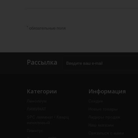
*
обязательные поля
Рассылка
Категории
Информация
Линолеум
Скидки
ЛАМИНАТ
Новые товары
SPC ламинат / Кварц
Лидеры продаж
виниловый
Наш магазин
Плинтус
Связаться с нами