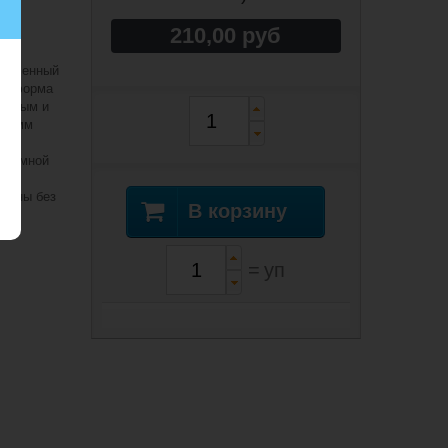
210,00 руб
тонченный
д, форма
менным и
70 мм
ль
 съемной
х
можны без
В корзину
=
уп