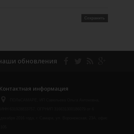
Сохранить
наши обновления
Контактная информация
ПОЛвСАМАРЕ, ИП Савельева Ольга Антоновна,
ИНН 631928833757, ОГРНИП 316631300186079 от 6
декабря 2016 года, г. Самара, ул. Воронежская, 23А, офис
105