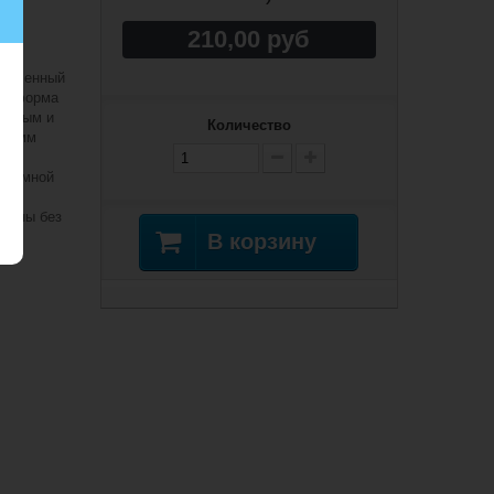
210,00 руб
тонченный
д, форма
менным и
Количество
70 мм
ль
 съемной
х
можны без
В корзину