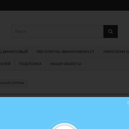
РЦ ВИНИЛОВЫЙ
ПВХ ПЛИТКА /ВИНИЛОВАЯ/LVT
ЛИНОЛЕУМ О
КЛЕЙ
ПОДЛОЖКА
НАШИ ОБЪЕКТЫ
нежный 2200мм
Плинтус Деконика 70мм 215 Дуб
снежный 2200мм