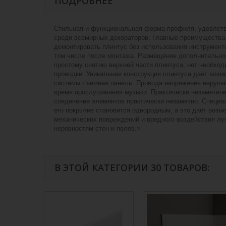
ПОДРОБНЕЕ
Стильная и функциональная форма профиля, удовлетво
среди всемирных декораторов. Главные преимущества 
демонтировать плинтус без использования инструмен
том числе после монтажа. Размещение дополнительной
простому снятию верхней части плинтуса, нет необход
проводки. Уникальная конструкция плинтуса даёт воз
системы съемная панель. Провода напряжения нарушаю
время прослушивания музыки. Практически незаметное
соединение элементов практически незаметно. Специа
его покрытие становится однородным, а это даёт возм
механических повреждений и вредного воздействия лу
неровностям стен и полов.>
В ЭТОЙ КАТЕГОРИИ 30 ТОВАРОВ: