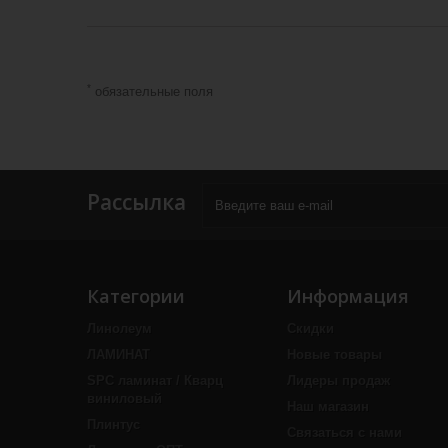
*
обязательные поля
Рассылка
Категории
Информация
Линолеум
Скидки
ЛАМИНАТ
Новые товары
SPC ламинат / Кварц
Лидеры продаж
виниловый
Наш магазин
Плинтус
Связаться с нами