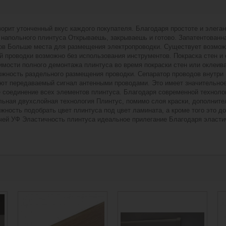
рит утонченный вкус каждого покупателя. Благодаря простоте и элега
напольного плинтуса Открываешь, закрываешь и готово. Запатентованна
тов Больше места для размещения электропроводки. Существует возмож
 проводки возможно без использования инструментов. Покраска стен и
имости полного демонтажа плинтуса во время покраски стен или оклеив
можность раздельного размещения проводки. Сепаратор проводов внутри
т передаваемый сигнал антенными проводами. Это имеет значительное 
 соединение всех элементов плинтуса. Благодаря современной технолог
льная двухслойная технология Плинтус, помимо слоя краски, дополнит
ожность подобрать цвет плинтуса под цвет ламината, а кроме того это 
чей УФ Эластичность плинтуса идеальное прилегание Благодаря эласти