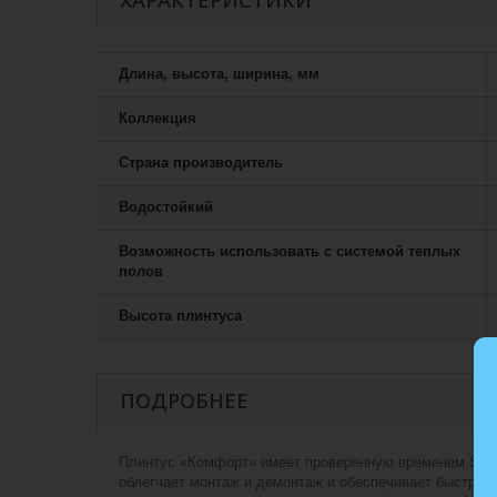
ХАРАКТЕРИСТИКИ
Длина, высота, ширина, мм
Коллекция
Страна производитель
Водостойкий
Возможность использовать с системой теплых
полов
Высота плинтуса
ПОДРОБНЕЕ
Плинтус «Комфорт» имеет проверенную временем S-об
облегчает монтаж и демонтаж и обеспечивает быструю 