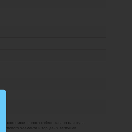
Легкосъемная планка кабель-канала плинтуса
о углового элемента и торцевых заглушек