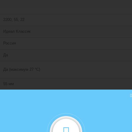
2200, 55, 22
Идеал Классик
Россия
Да
Да (максимум 27 °C)
55 мм
разную форму с центральным кабель-каналом для монтажа и проводов. 
прокладку нового кабеля. Специальная конструкция крепления наружног