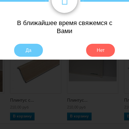
е кромки плинтуса обеспечивают пыле- и водо- непроницаемость и спо
костью поверхности к истиранию и царапинам.
В ближайшее время свяжемся с
Вами
Да
Нет
Плинтус с...
Плинтус...
Пл
210,00 руб
210,00 руб
21
В корзину
В корзину