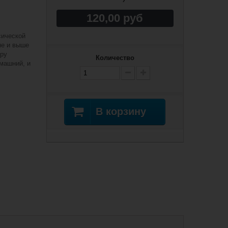
120,00 руб
сической
не и выше
тру
Количество
машний, и
В корзину