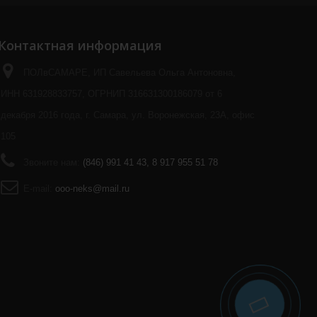
Контактная информация
ПОЛвСАМАРЕ, ИП Савельева Ольга Антоновна,
ИНН 631928833757, ОГРНИП 316631300186079 от 6
декабря 2016 года, г. Самара, ул. Воронежская, 23А, офис
105
Звоните нам:
(846) 991 41 43, 8 917 955 51 78
E-mail:
ooo-neks@mail.ru