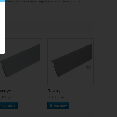
собствуют сглаживанию неровностей стены и пола.
интус...
Плинтус...
Плинтус..
0,00 руб
210,00 руб
210,00 руб
В корзину
В корзину
В корзин