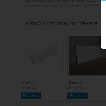
обеспечивает надежную фиксацию всей системы. Мягки
Долговечность плинтуса обусловлена повышенной стой
В ЭТОЙ КАТЕГОРИИ 30 ТОВАРОВ:
Плинтус...
Плинтус...
210,00 руб
420,00 руб
В корзину
В корзину