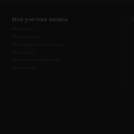
Моя учетная запись
Мои заказы
Мои возвраты
Мои кредитные квитанции
Мои адреса
Моя личная информация
Мои купоны