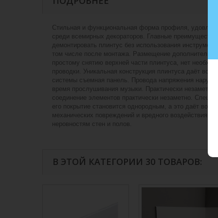
ПОДРОБНЕЕ
Стильная и функциональная форма профиля, удовлетво
среди всемирных декораторов. Главные преимущества 
демонтировать плинтус без использования инструмен
том числе после монтажа. Размещение дополнительной
простому снятию верхней части плинтуса, нет необход
проводки. Уникальная конструкция плинтуса даёт воз
системы съемная панель. Провода напряжения нарушаю
время прослушивания музыки. Практически незаметное
соединение элементов практически незаметно. Специа
его покрытие становится однородным, а это даёт возм
механических повреждений и вредного воздействия лу
неровностям стен и полов.
В ЭТОЙ КАТЕГОРИИ 30 ТОВАРОВ: