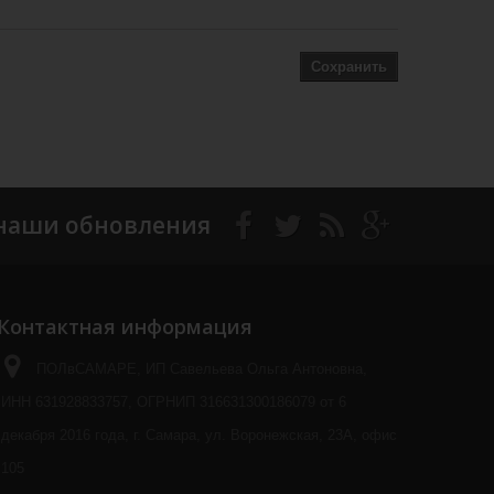
Сохранить
наши обновления
Контактная информация
ПОЛвСАМАРЕ, ИП Савельева Ольга Антоновна,
ИНН 631928833757, ОГРНИП 316631300186079 от 6
декабря 2016 года, г. Самара, ул. Воронежская, 23А, офис
105