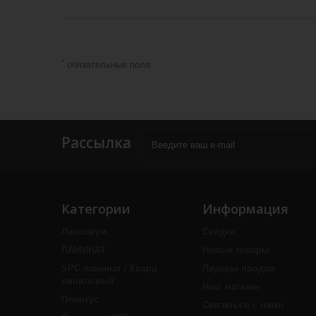
*
обязательные поля
Рассылка
Категории
Информация
Линолеум
Скидки
ЛАМИНАТ
Новые товары
SPC ламинат / Кварц
Лидеры продаж
виниловый
Наш магазин
Плинтус
Связаться с нами