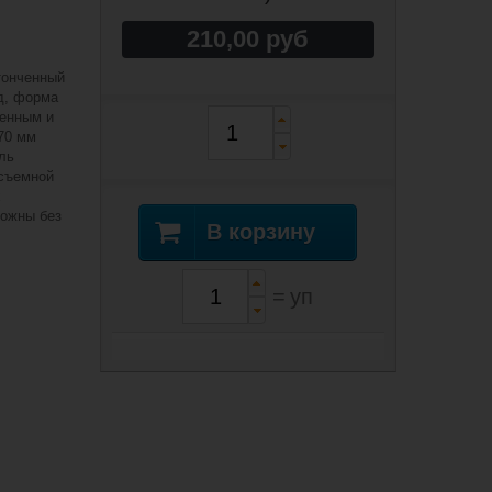
210,00 руб
тонченный
д, форма
менным и
70 мм
ль
 съемной
х
можны без
В корзину
=
уп