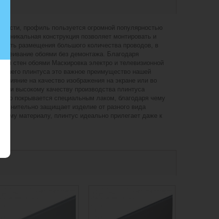
нтности, профиль пользуется огромной популярностью
я уникальная конструкция позволяет монтировать и
ность размещения большого количества проводов, в
 оклеивание обоями без демонтажа. Благодаря
ании стен обоями Маскировка электро и телевизионной
 нашего плинтуса это важное преимущество нашей
влияние на качество изображения на экране или во
ии и высокому качеству производства плинтуса
ельно покрывается специальным лаком, благодаря чему
дополнительно защищает изделие от разного вида
чному материалу, плинтус идеально прилегает даже к