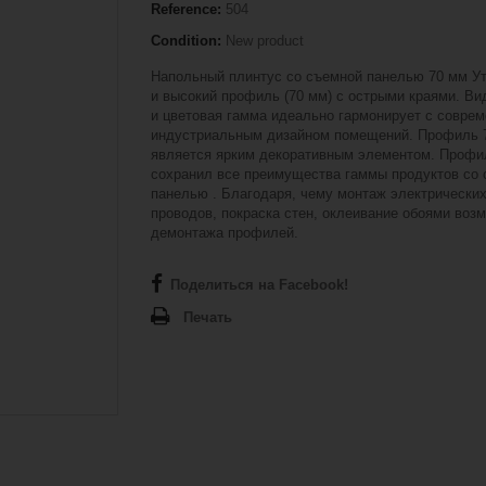
Reference:
504
Condition:
New product
Напольный плинтус со съемной панелью 70 мм У
и высокий профиль (70 мм) с острыми краями. Ви
и цветовая гамма идеально гармонирует с совре
индустриальным дизайном помещений. Профиль 
является ярким декоративным элементом. Профи
сохранил все преимущества гаммы продуктов со
панелью . Благодаря, чему монтаж электрически
проводов, покраска стен, оклеивание обоями воз
демонтажа профилей.
Поделиться на Facebook!
Печать