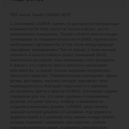
ПВХ плитка Tarkett LOUNGE HEAT
С коллекцией LOUNGE оценить по достоинству безграничные
возможности Art Vinyl смогут не только в жилых, но и в
коммерческих помещениях. Полное соответствие коллекции
требованиям по пожарной безопасности (КМ2), наличие всех
необходимых сертификатов ( в том числе международный
сертификат экомаркировки "Листок жизни), а также высокая
плотность и износостойкость (класс помещений 34/43)
значительно расширяют зоны применения этого материала.
А фаска с 4-х сторон не просто зрительно увеличивает
пространство, а создает полное ощущение натурального
напольного покрытия. Образовательные учреждения, офисы,
бутики, рестораны, магазины выгодно подчеркнут свою
индивидуальность благодаря модульности и широкому
ассортименту цветов и фактур LOUNGE. Коллекция создана
специально для тех, кто любит удобные и современные
решения, кто ценит красоту, комфорт и возможности
создания уникального дизайна. LOUNGE представлена
широкой палитрой дизайнов (15 дизайнов «под дерево» в
формате планок и 6 дизайнов «под камень» в виде плиток),
которые позволяют зонировать пространство, сочетая
покрытия различных видов, и создавать оригинальные