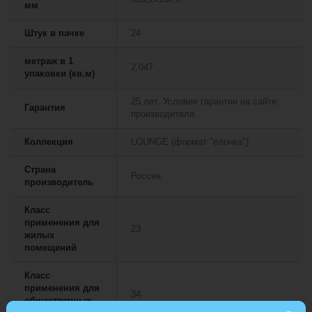
мм
Штук в пачке
24
метраж в 1
2,047
упаковки (кв.м)
25 лет. Условия гарантии на сайте
Гарантия
производителя.
Коллекция
LOUNGE (формат "елочка")
Страна
Россия
производитель
Класс
применения для
23
жилых
помещений
Класс
применения для
34
общественных