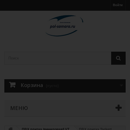
Войти
Корзина
(пусто)
МЕНЮ
ПВХ плитка /виниловая/LVT
ПВХ плитка Tarkett