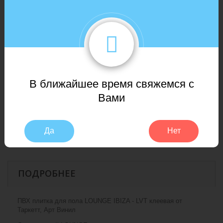
Укладка
На клей
Формат
Планка
Водостойкий
Да
Возможность
В ближайшее время свяжемся с
использовать с
Да (максимум 27 °C)
Вами
системой теплых
полов
Пожарный
Да
Нет
КМ2 (противопожарный)
сертификат
ПОДРОБНЕЕ
ПВХ плитка для пола LOUNGE IBIZA - LVT клеевая от
Таркетт, Арт Винил