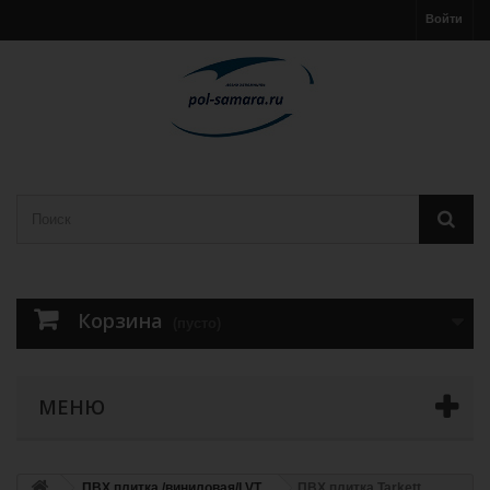
Войти
Корзина
(пусто)
МЕНЮ
ПВХ плитка /виниловая/LVT
ПВХ плитка Tarkett