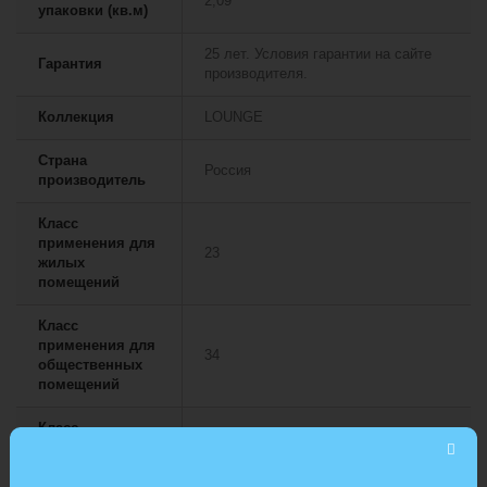
2,09
упаковки (кв.м)
25 лет. Условия гарантии на сайте
Гарантия
производителя.
Коллекция
LOUNGE
Страна
Россия
производитель
Класс
применения для
23
жилых
помещений
Класс
применения для
34
общественных
помещений
Класс
применения для
43
промышленных
помещений