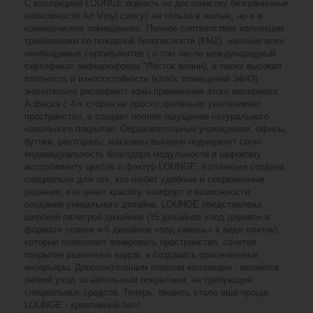
С коллекцией LOUNGE оценить по достоинству безграничные
возможности Art Vinyl смогут не только в жилых, но и в
коммерческих помещениях. Полное соответствие коллекции
требованиям по пожарной безопасности (КМ2), наличие всех
необходимых сертификатов ( в том числе международный
сертификат экомаркировки "Листок жизни), а также высокая
плотность и износостойкость (класс помещений 34/43)
значительно расширяют зоны применения этого материала.
А фаска с 4-х сторон не просто зрительно увеличивает
пространство, а создает полное ощущение натурального
напольного покрытия. Образовательные учреждения, офисы,
бутики, рестораны, магазины выгодно подчеркнут свою
индивидуальность благодаря модульности и широкому
ассортименту цветов и фактур LOUNGE. Коллекция создана
специально для тех, кто любит удобные и современные
решения, кто ценит красоту, комфорт и возможности
создания уникального дизайна. LOUNGE представлена
широкой палитрой дизайнов (15 дизайнов «под дерево» в
формате планок и 6 дизайнов «под камень» в виде плиток),
которые позволяют зонировать пространство, сочетая
покрытия различных видов, и создавать оригинальные
интерьеры. Дополнительным плюсом коллекции - является
легкий уход за напольным покрытием, не требующий
специальных средств. Теперь, творить стало еще проще:
LOUNGE - креативный пол!