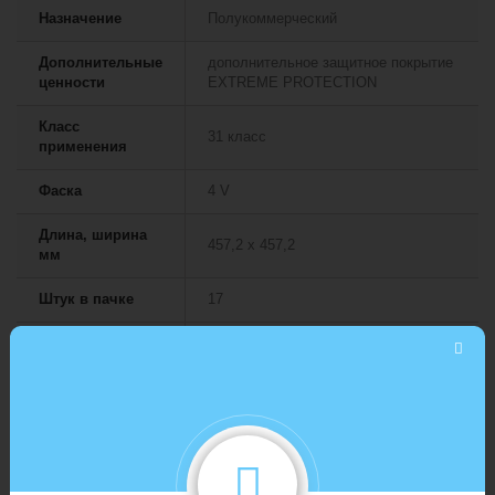
Назначение
Полукоммерческий
Дополнительные
дополнительное защитное покрытие
ценности
EXTREME PROTECTION
Класс
31 класс
применения
Фаска
4 V
Длина, ширина
457,2 х 457,2
мм
Штук в пачке
17
метраж в 1
3,554
упаковки (кв.м)
15 лет. Условия гарантии на сайте
Гарантия
производителя.
Коллекция
GROOVE