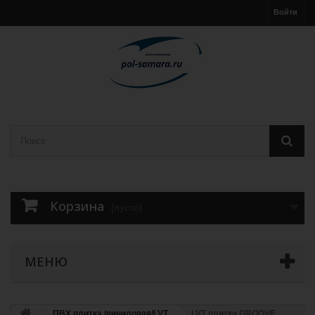
Войти
Корзина
(пусто)
МЕНЮ
ПВХ плитка /виниловая/LVT
LVT плитки GROOVE