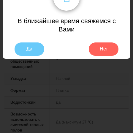
Страна
Россия
производитель
В ближайшее время свяжемся с
Класс
Вами
применения для
23
жилых
помещений
Да
Нет
Класс
применения для
31
общественных
помещений
Укладка
На клей
Формат
Плитка
Водостойкий
Да
Возможность
использовать с
Да (максимум 27 °C)
системой теплых
полов