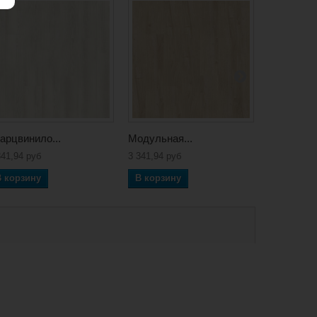
арцвинило...
Модульная...
LVT плитки
341,94 руб
3 341,94 руб
3 873,86 ру
В корзину
В корзину
В корзин