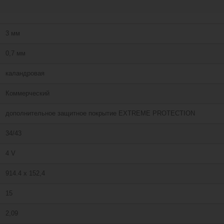
3 мм
0,7 мм
каландровая
Коммерческий
дополнительное защитное покрытие EXTREME PROTECTION
34/43
4 V
914.4 х 152,4
15
2,09