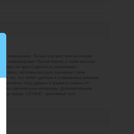
еских помещениях. Полное соответствие коллекции
ат экомаркировки "Листок жизни), а также высокая
х сторон не просто зрительно увеличивает
рестораны, магазины выгодно подчеркнут свою
для тех, кто любит удобные и современные решения,
15 дизайнов «под дерево» в формате планок и 6
оздавать оригинальные интерьеры. Дополнительным
ло еще проще: LOUNGE - креативный пол!