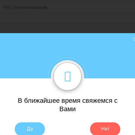
КМ2 (противопожарный)
аунч
чные возможности Art Vinyl смогут не только в жилых, но и в коммерч
 всех необходимых сертификатов ( в том числе международный сертифик
 значительно расширяют зоны применения этого материала. А фаска с 4-
го напольного покрытия. Образовательные учреждения, офисы, бутики, 
ассортименту цветов и фактур LOUNGE. Коллекция создана специально 
никального дизайна. LOUNGE представлена широкой палитрой дизайнов (
ляют зонировать пространство, сочетая покрытия различных видов, и с
ым покрытием, не требующий специальных средств. Теперь, творить ста
В ближайшее время свяжемся с
Вами
Да
Нет