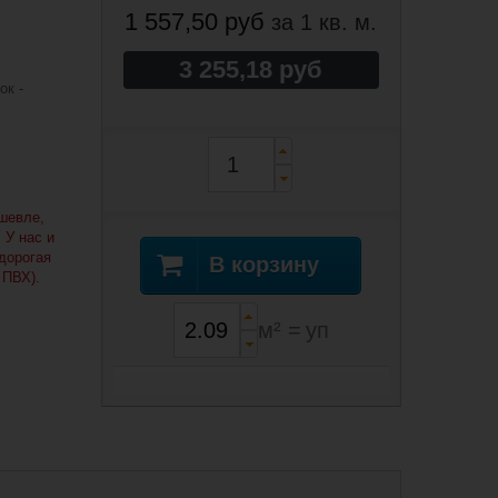
1 557,50 руб
за 1 кв. м.
3 255,18 руб
ок -
шевле,
 У нас и
едорогая
В корзину
 ПВХ).
м² =
уп