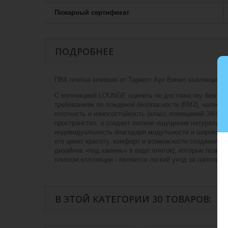
Пожарный сертификат
ПОДРОБНЕЕ
ПВХ плитка клеевая от Таркетт Арт Винил коллекции Л
С коллекцией LOUNGE оценить по достоинству безграни
требованиям по пожарной безопасности (КМ2), наличие
плотность и износостойкость (класс помещений 34/43)
пространство, а создает полное ощущение натурально
индивидуальность благодаря модульности и широкому 
кто ценит красоту, комфорт и возможности создания у
дизайнов «под камень» в виде плиток), которые позво
плюсом коллекции - является легкий уход за напольн
В ЭТОЙ КАТЕГОРИИ 30 ТОВАРОВ: