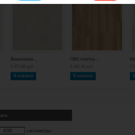
Виниловая...
ПВХ плитка...
Кв
3 873,86 руб
3 341,94 руб
3 
В корзину
В корзину
ата
сантиметры