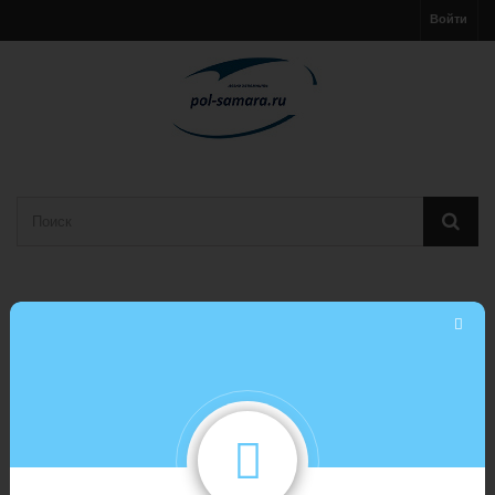
Войти
Корзина
(пусто)
МЕНЮ
ПВХ плитка /виниловая/LVT
ПВХ плитка LOUNGE