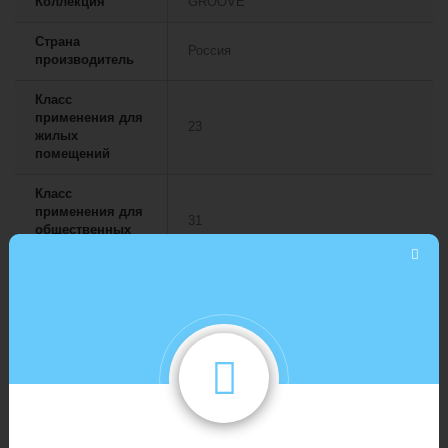
Коллекция
GROOVE
Страна
Россия
производитель
Класс
применения для
23
жилых
помещений
Класс
применения для
31
общественных
помещений
Укладка
На клей
Формат
Планка
Водостойкий
Да
Возможность
использовать с
Да (максимум 27 °C)
системой теплых