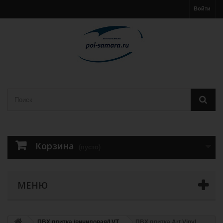
Войти
Корзина
(пусто)
МЕНЮ
ПВХ плитка /виниловая/LVT
ПВХ плитка Art Vinyl