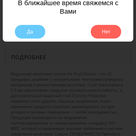
В ближайшее время свяжемся с
полов
Вами
вес
2,9 кг/м2
Пожарный
КМ 5
Да
Нет
сертификат
ПОДРОБНЕЕ
Модульная виниловая плитка Art Vinyl Groove - это 12
трендовых дизайнов с натуральными текстурами природных
материалов и реалистичными деталями. Слой транспарента
0,3 мм обеспечивает покрытию высокую износостойкость, а
дополнительный защитный слой Extreme Protection
позволяет легко удалять обычные загрязнения. Класс
применения продукта позволяет рекомендовать его для
укладки в бытовых помещениях с любой проходимостью.
Продукция производится на предприятии
сертифицированном по международному стандарту ISO
9001, который устанавливает высокие требования к системе
управления качеством. Скрыть ОСОБЕННОСТИ Прочность