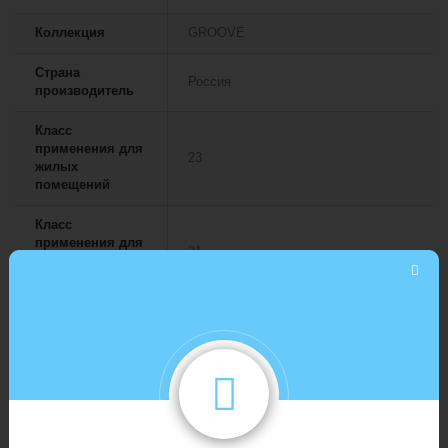
Коллекция
GROOVE
Страна
Россия
производитель
Класс
применения для
23
жилых
помещений
Класс
применения для
31
общественных
помещений
Укладка
На клей
Формат
Планка
Водостойкий
Да
Возможность