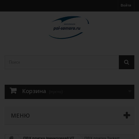
Войти
Корзина
(пусто)
МЕНЮ
ПВХ плитка /виниловая/LVT
ПВХ плитка Tarkett