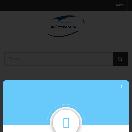
Войти
Корзина
(пусто)
МЕНЮ
Плинтус
Плинтус ПВХ ROYCE 80 мм 341 Кварц