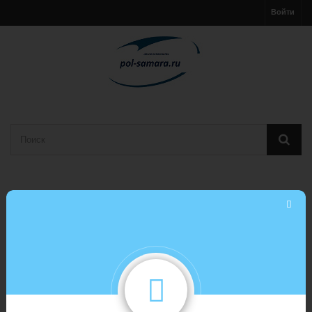
Войти
Корзина
(пусто)
МЕНЮ
SPC ламинат / Кварц виниловый
Водостойкий