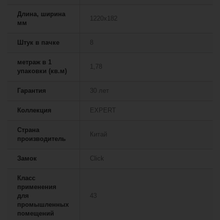
Длина, ширина
1220х182
мм
Штук в пачке
8
метраж в 1
1,78
упаковки (кв.м)
Гарантия
30 лет
Коллекция
EXPERT
Страна
Китай
производитель
Замок
Сlick
Класс
применения
для
43
промышленных
помещений