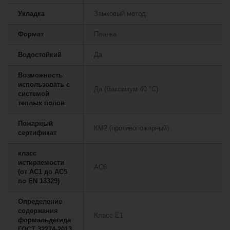
Укладка
Замковый метод
Формат
Планка
Водостойкий
Да
Возможность
использовать с
Да (максимум 40 °C)
системой
теплых полов
Пожарный
КМ2 (противопожарный)
сертификат
класс
истираемости
АС6
(от АС1 до АС5
по EN 13329)
Определение
содержания
Класс E1
формальдегида
ГОСТ 32274-2013