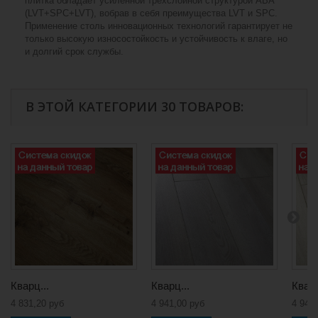
плитка обладает усиленной трехслойной структурой ABA
(LVT+SPC+LVT), вобрав в себя преимущества LVT и SPC.
Применение столь инновационных технологий гарантирует не
только высокую износостойкость и устойчивость к влаге, но
и долгий срок службы.
В ЭТОЙ КАТЕГОРИИ 30 ТОВАРОВ:
Кварц...
Кварц...
Кварц
4 831,20 руб
4 941,00 руб
4 941