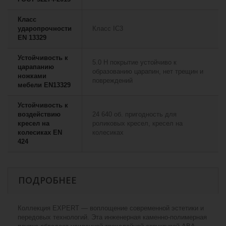
Класс
ударопрочности
Класс IC3
EN 13329
Устойчивость к
5.0 Н покрытие устойчиво к
царапанию
образованию царапин, нет трещин и
ножками
повреждений
мебели EN13329
Устойчивость к
воздействию
24 640 об. пригодность для
кресел на
роликовых кресел, кресел на
колесиках EN
колесиках
424
ПОДРОБНЕЕ
Коллекция EXPERT — воплощение современной эстетики и
передовых технологий. Эта инженерная каменно-полимерная