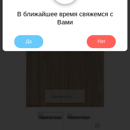
ламинат LVT и SPC Planker АВА EXPERT Дуб Холл 9010
В ближайшее время свяжемся с
Вами
Да
Нет
Увеличить